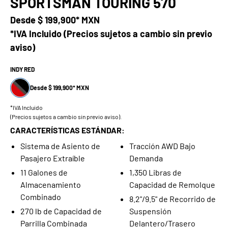
SPORTSMAN TOURING 570
Desde
$ 199,900* MXN
*IVA Incluido (Precios sujetos a cambio sin previo
aviso)
INDY RED
Desde $ 199,900* MXN
*IVA Incluido
(Precios sujetos a cambio sin previo aviso).
CARACTERÍSTICAS ESTÁNDAR:
Sistema de Asiento de
Tracción AWD Bajo
Pasajero Extraíble
Demanda
11 Galones de
1,350 Libras de
Almacenamiento
Capacidad de Remolque
Combinado
8.2"/9.5" de Recorrido de
270 lb de Capacidad de
Suspensión
Parrilla Combinada
Delantero/Trasero