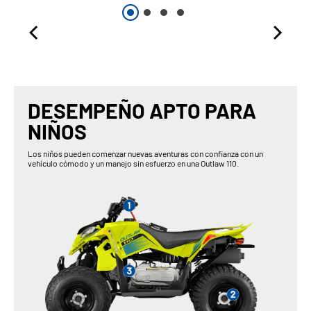
DESEMPEÑO APTO PARA
NIÑOS
Los niños pueden comenzar nuevas aventuras con confianza con un
vehículo cómodo y un manejo sin esfuerzo en una Outlaw 110.