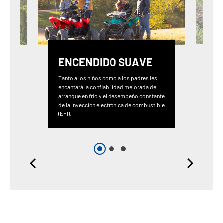
ENCENDIDO SUAVE
Tanto a los niños como a los padres les
encantará la confiabilidad mejorada del
arranque en frío y el desempeño constante
de la inyección electrónica de combustible
(EFI).