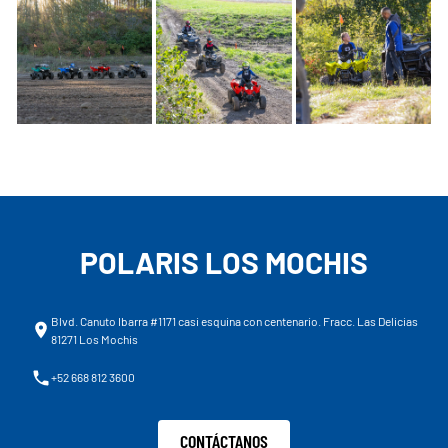
POLARIS LOS MOCHIS
Blvd. Canuto Ibarra #1171 casi esquina con centenario. Fracc. Las Delicias
81271 Los Mochis
+52 668 812 3600
CONTÁCTANOS